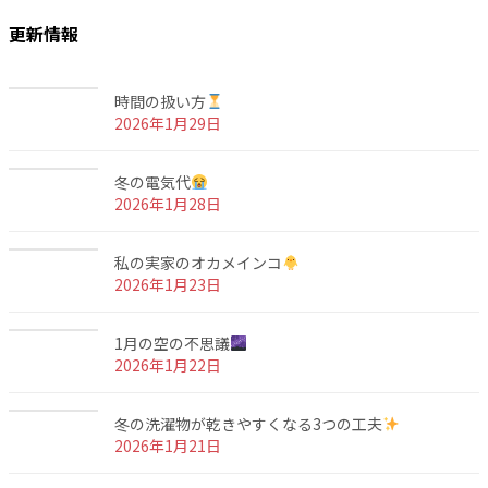
ジ
ペ
定
ゲ
更新情報
ー
ペ
ジ
ー
ー
ジ
時間の扱い方
シ
2026年1月29日
ョ
冬の電気代
ン
2026年1月28日
私の実家のオカメインコ
2026年1月23日
1月の空の不思議
2026年1月22日
冬の洗濯物が乾きやすくなる3つの工夫
2026年1月21日