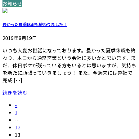
お知らせ
長かった夏季休暇も終わりました！
2019年8月19日
いつも大変お世話になっております。長かった夏季休暇も終
わり、本日から通常営業という会社に多いかと思います。ま
だ、休日ボケが残っている方もいるとは思いますが、気持ち
を新たに頑張っていきましょう！ また、今週末には弊社で
完成 […]
続きを読む
投
«
固
1
稿
定
…
ナ
ペ
固
12
ー
定
固
13
ビ