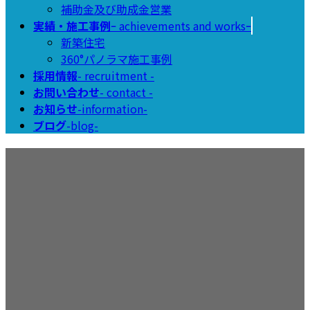
補助金及び助成金営業
実績・施工事例
ｰ achievements and worksｰ
新築住宅
360°パノラマ施工事例
採用情報
- recruitment -
お問い合わせ
- contact -
お知らせ
-information-
ブログ
-blog-
web_staff