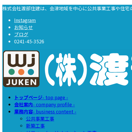
コ
ナ
株式会社渡部住建は、会津地域を中心に公共事業工事や住宅
ン
ビ
Instagram
テ
ゲ
お知らせ
ン
ー
ブログ
ツ
シ
0241-45-3526
へ
ョ
ス
ン
キ
に
ッ
移
プ
動
トップページ
- top page -
会社案内
- company profile -
業務内容
- business content -
公共事業工事
新築工事