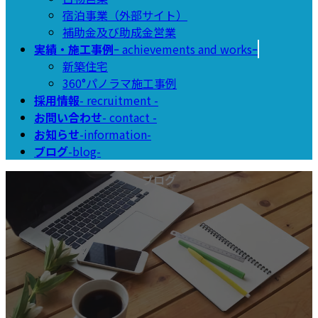
宿泊事業（外部サイト）
補助金及び助成金営業
実績・施工事例
ｰ achievements and worksｰ
新築住宅
360°パノラマ施工事例
採用情報
- recruitment -
お問い合わせ
- contact -
お知らせ
-information-
ブログ
-blog-
ブログ