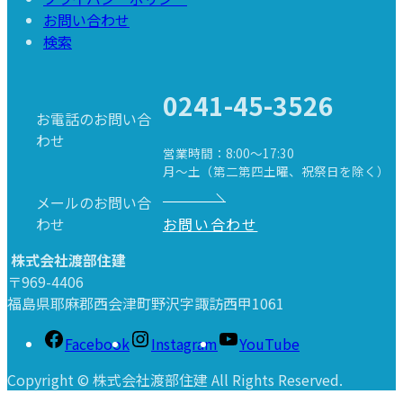
お問い合わせ
検索
Search
for:
Search Button
0241-45-3526
お電話のお問い合
わせ
営業時間：8:00～17:30
月～土（第二第四土曜、祝祭日を除く）
メールのお問い合
わせ
お問い合わせ
株式会社渡部住建
〒969-4406
福島県耶麻郡西会津町野沢字諏訪西甲1061
Facebook
Instagram
YouTube
Copyright © 株式会社渡部住建 All Rights Reserved.