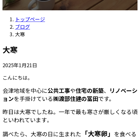
トップページ
ブログ
大寒
大寒
2025年1月21日
こんにちは。
会津地域を中心に
公共工事
や
住宅の新築
、
リノベーシ
ョン
を手掛けている
㈱渡部住建の冨田
です。
昨日は大寒でしたね。一年で最も寒さが厳しくなる頃
といわれています
。
「大寒卵」
調べたら、大寒の日に生まれた
を食べる