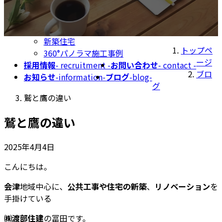
宿泊事業（外部サイト）
補助金及び助成金営業
実績・施工事例
ｰ achievements and worksｰ
新築住宅
トップペ
360°パノラマ施工事例
ージ
採用情報
- recruitment -
お問い合わせ
- contact -
ブロ
お知らせ
-information-
ブログ
-blog-
グ
鷲と鷹の違い
鷲と鷹の違い
2025年4月4日
こんにちは。
会津
地域中心に、
公共工事や住宅の新築
、
リノベーション
を
手掛けている
㈱渡部住建
の冨田です。