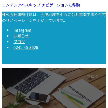
コンテンツへスキップ
ナビゲーションに移動
株式会社渡部住建は、会津地域を中心に公共事業工事や住宅
のリノベーションを手がけています。
Instagram
お知らせ
ブログ
0241-45-3526
トップページ
- top page -
会社案内
- company profile -
業務内容
- business content -
ブログ
公共事業工事
新築工事
リフォーム、リノベーション工事
不動産販売（外部サイト）
古物営業