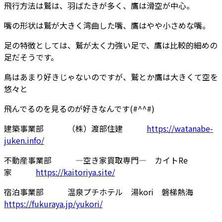
飛行方法は鷲は、羽ばたきが多く、鷹は滑空が中心。
嘴の形状は鷲が大きく湾曲した嘴、鷹はやや小さめな嘴。
足の特徴としては、鷲が太く力強い足で、鷹は比較的細めの
足だそうです。
鳥はあまり好きじゃないのですが、鷲とか鷹は大きくて空を
悠々と
飛んでるのを見るのが好きなんです(#^^#)
建築事業部 （株）渡部住建
https://watanabe-
juken.info/
不動産事業部 ―空き家買取専門― カイトRe
家
https://kaitoriya.site/
宿泊事業部 温泉プチホテル 湯kori 磐梯熱海
https://fukuraya.jp/yukori/