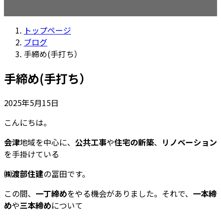
トップページ
ブログ
手締め(手打ち）
手締め(手打ち）
2025年5月15日
こんにちは。
会津
地域を中心に、
公共工事
や
住宅の新築
、
リノベーション
を手掛けている
㈱渡部住建
の冨田です。
この間、
一丁締め
をやる機会がありました。それで、
一本締
め
や
三本締め
について