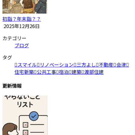
初詣？年末詣？？
2025年12月26日
カテゴリー
ブログ
タグ
スマイル
リノベーション
三方よし
不動産
会津
住宅新築
公共工事
宿泊
建築
渡部住建
更新情報