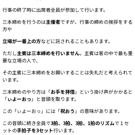
行事の終了時に出席者全員が参加して行います。
三本締めを行うのは
主催者
ですが、行事の締めの挨拶をする
方や
立場が一番上の方
などに託されることもあります。
ただし
主賓は三本締めを行いません
。主賓は客の中で最も重
要な立場の人で、
その主賓に三本締めをお願いすることは失礼だと考えられて
います。
三本締めのやり方は「
お手を拝借
」という掛け声がかかると
「
ぃよーおっ
」と音頭を取ります。
この「ぃよーおっ」には「
祝おう
」の意味があります。
この音頭に続き全員で
3拍、3拍、3拍、1拍のリズム
で１セ
ットの
手拍子を3セット
行います。