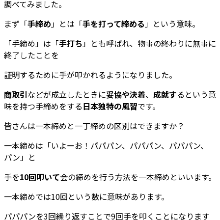
調べてみました。
まず「
手締め
」とは「
手を打って締める
」という意味。
「手締め」は「
手打ち
」とも呼ばれ、物事の終わりに無事に
終了したことを
証明するために手が叩かれるようになりました。
商取引
などが成立したときに
妥協や決着
、
成就す
るという意
味を持つ手締めをする
日本独特の風習
です。
皆さんは一本締めと一丁締めの区別はできますか？
一本締めは「いよーお！パパパン、パパパン、パパパン、
パン」と
手を
10回叩いて
会の締めを行う方法を一本締めといいます。
一本締めでは10回という数に意味があります。
パパパンを3回繰り返すことで9回手を叩くことになります