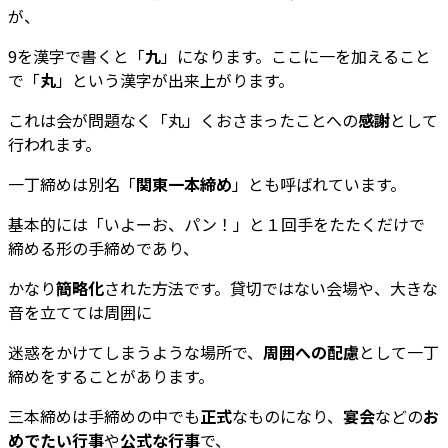
が、
9を漢字で書くと「
九
」になります。ここに一を加えること
で「
丸
」という漢字が出来上がります。
これは会が問題なく「丸」くおさまったことへの
感謝
として
行われます。
一丁締めは別名「
関東一本締め
」とも呼ばれています。
基本的には「いよーお、パン！」と１回手をたたくだけで
締める形の手締めであり、
かなり
簡略化
された方法です。貸切ではない会場や、大きな
音を立てては周囲に
迷惑をかけてしまうような場所で、
周囲への配慮
として一丁
締めをすることがあります。
三本締めは手締めの中でも
正式
なものになり、
宴会
などの
お
めでたい行事
や
公式な行事
で、