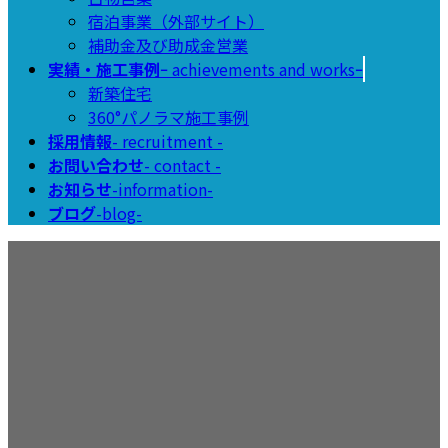
宿泊事業（外部サイト）
補助金及び助成金営業
実績・施工事例
ｰ achievements and worksｰ
新築住宅
360°パノラマ施工事例
採用情報
- recruitment -
お問い合わせ
- contact -
お知らせ
-information-
ブログ
-blog-
ブログ