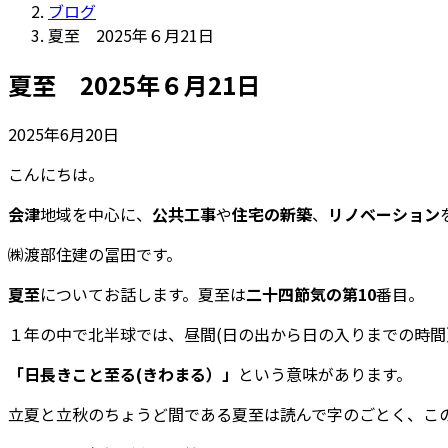
ブログ
夏至 2025年６月21日
夏至 2025年６月21日
2025年6月20日
こんにちは。
会津
地域を中心に、
公共工事
や
住宅の新築
、
リノベーション
㈱渡部住建の冨田です。
夏至
についてお話します。夏至は
二十四節気の第10
番目。
１年の中で北半球では、昼間(日の出から日の入りまでの時
「日長きこと至る(きわまる）」
という意味があります。
立夏と立秋のちょうど間である夏至は読んで字のごとく、こ