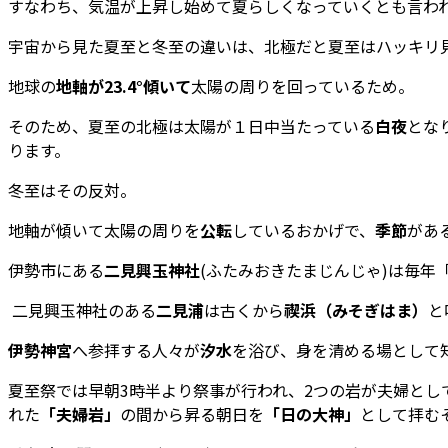
すなわち、気温が上昇し始めて夏らしくなっていくとも言わ
宇宙から見た夏至と冬至の違いは、北極だと夏至はハッキリ
地球の
地軸が23.4°傾いて
太陽の周りを回っているため。
そのため、夏至の北極は太陽が１日中当たっている
白夜
とな
ります。
冬至はその反対。
地軸が傾いて太陽の周りを
公転
しているおかげで、
季節
があ
伊勢市にある
二見興玉神社
(ふたみおきたまじんじゃ)は毎年
二見興玉神社のある
二見浦
は古くから
禊浜（みそぎはま）
と
伊勢神宮
へ参拝する人々が
汐水
を浴び、身を清める場として
夏至祭では早朝3時半より祭事が行われ、2つの岩が夫婦とし
れた
「夫婦岩」
の間から昇る朝日を
「日の大神」
として拝む