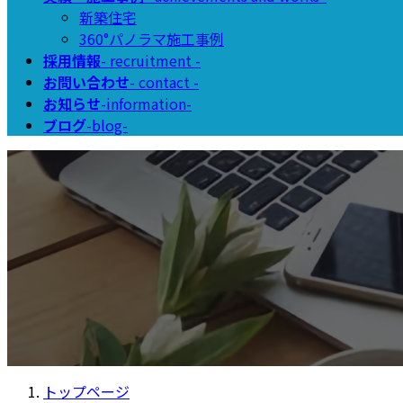
新築住宅
360°パノラマ施工事例
採用情報
- recruitment -
お問い合わせ
- contact -
お知らせ
-information-
ブログ
-blog-
トップページ