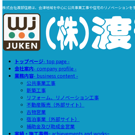
コ
ナ
株式会社渡部住建は、会津地域を中心に公共事業工事や住宅のリノベーションを
ン
ビ
テ
ゲ
ン
ー
ツ
シ
へ
ョ
ス
ン
キ
に
トップページ
- top page -
ッ
移
会社案内
- company profile -
プ
動
業務内容
- business content -
公共事業工事
新築工事
リフォーム、リノベーション工事
不動産販売（外部サイト）
古物営業
宿泊事業（外部サイト）
補助金及び助成金営業
実績・施工事例
ｰ achievements and worksｰ