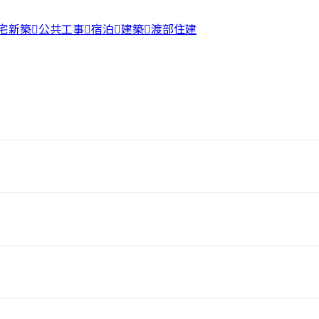
宅新築
公共工事
宿泊
建築
渡部住建