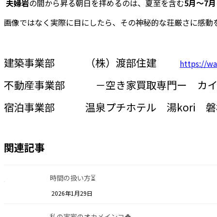
夫婦岩
の間から昇る朝日を拝めるのは、夏至を含む
5月〜7月
画像ではなく実際に目にしたら、その神秘的な荘厳さに感動を
建築事業部 （株）渡部住建
https://wa
不動産事業部 －空き家買取専門ー カイ
宿泊事業部 温泉プチホテル 湯kori 磐
関連記事
時間の扱い方⏳
2026年1月29日
私の実家のオカメインコ🐥