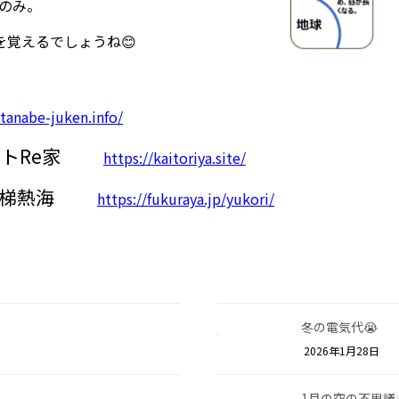
のみ。
覚えるでしょうね😊
tanabe-juken.info/
トRe家
https://kaitoriya.site/
梯熱海
https://fukuraya.jp/yukori/
冬の電気代😭
2026年1月28日
1月の空の不思議