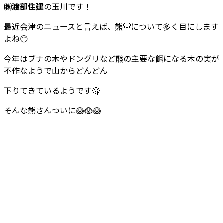
㈱渡部住建
の玉川です！
最近会津のニュースと言えば、熊🐻について多く目にします
よね😶
今年はブナの木やドングリなど熊の主要な餌になる木の実が
不作なようで山からどんどん
下りてきているようです🫢
そんな熊さんついに😱😱😱