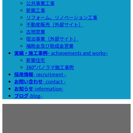
公共事業工事
新築工事
リフォーム、リノベーション工事
不動産販売（外部サイト）
古物営業
宿泊事業（外部サイト）
補助金及び助成金営業
実績・施工事例
ｰ achievements and worksｰ
新築住宅
360°パノラマ施工事例
採用情報
- recruitment -
お問い合わせ
- contact -
お知らせ
-information-
ブログ
-blog-
ブログ