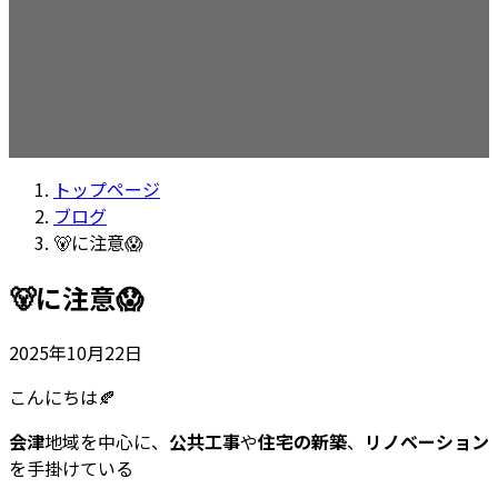
トップページ
ブログ
🐻に注意😱
🐻に注意😱
2025年10月22日
こんにちは🍂
会津
地域を中心に、
公共工事
や
住宅の新築
、
リノベーション
を手掛けている