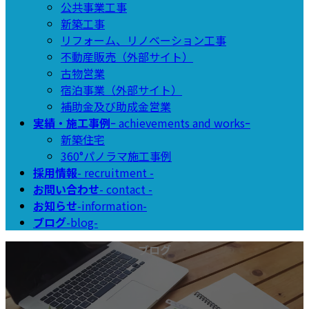
公共事業工事
新築工事
リフォーム、リノベーション工事
不動産販売（外部サイト）
古物営業
宿泊事業（外部サイト）
補助金及び助成金営業
実績・施工事例
ｰ achievements and worksｰ
新築住宅
360°パノラマ施工事例
採用情報
- recruitment -
お問い合わせ
- contact -
お知らせ
-information-
ブログ
-blog-
ブログ