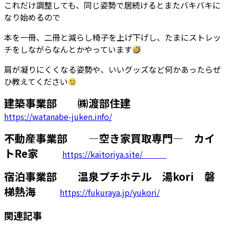
これだけ調整しても、同じ姿勢で居続けるとまたバキバキに
なり始めるので
本を一冊、二冊と減らし椅子を上げ下げし、たまにストレッ
チをしながらなんとかやっています
肩が凝りにくくなる姿勢や、いいグッズなど何かあったらぜ
ひ教えてください
建築事業部 ㈱渡部住建
https://watanabe-juken.info/
不動産事業部 ―空き家買取専門― カイ
トRe家
https://kaitoriya.site/
宿泊事業部 温泉プチホテル 湯kori 磐
梯熱海
https://fukuraya.jp/yukori/
関連記事