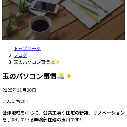
トップページ
ブログ
玉のパソコン事情
玉のパソコン事情
2025年11月20日
こんにちは！
会津
地域を中心に、
公共工事
や
住宅の新築
、
リノベーション
を手掛けている
㈱渡部住建
の玉川です!!