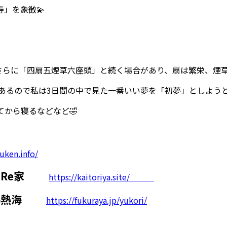
」を象徴💫
さらに「四扇五煙草六座頭」と続く場合があり、扇は繁栄、煙草
あるので私は3日間の中で見た一番いい夢を「初夢」としようと思
てから寝るなどなど🤣
uken.info/
Re家
https://kaitoriya.site/
梯熱海
https://fukuraya.jp/yukori/