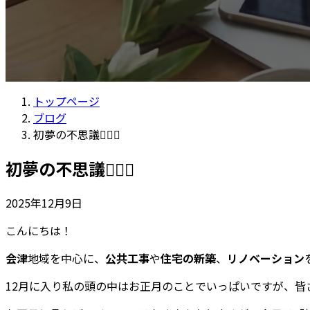
トップページ
ブログ
初夢の不思議😶‍🌫️💫
初夢の不思議😶‍🌫️💫
2025年12月9日
こんにちは！
会津
地域を中心に、
公共工事
や
住宅の新築
、
リノベーション
12月に入り私の頭の中はお正月のことでいっぱいですが、皆