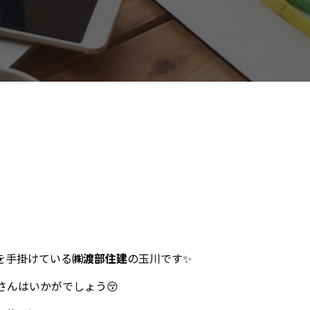
を手掛けている
㈱渡部住建
の玉川です✨
さんはいかがでしょう😚