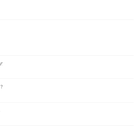

？

？