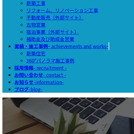
新築工事
リフォーム、リノベーション工事
不動産販売（外部サイト）
古物営業
宿泊事業（外部サイト）
補助金及び助成金営業
実績・施工事例
ｰ achievements and worksｰ
新築住宅
360°パノラマ施工事例
採用情報
- recruitment -
お問い合わせ
- contact -
お知らせ
-information-
ブログ
-blog-