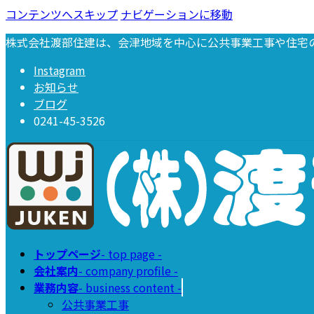
コンテンツへスキップ
ナビゲーションに移動
株式会社渡部住建は、会津地域を中心に公共事業工事や住宅
Instagram
お知らせ
ブログ
0241-45-3526
トップページ
- top page -
会社案内
- company profile -
業務内容
- business content -
公共事業工事