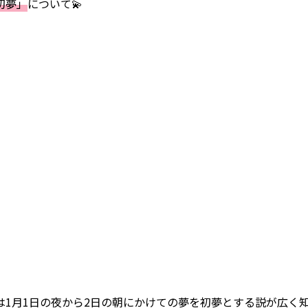
初夢」
について💫
は1月1日の夜から2日の朝にかけての夢を初夢とする説が広く