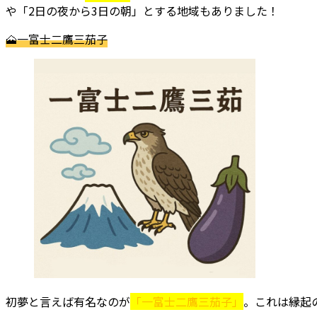
や「2日の夜から3日の朝」とする地域もありました！
🗻一富士二鷹三茄子
初夢と言えば有名なのが
「一富士二鷹三茄子」
。これは縁起