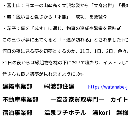
・富士山：日本一の山🗻高く立派な姿から「立身出世」「長寿
・鷹：鋭い目と強さから「才能」「成功」を象徴🦅
・茄子：事を「成す」に通じ、物事の達成や繁栄を意味🍆
この三つが夢に出てくると「幸運が訪れる」とされました✨
何日の夜に見る夢を初夢とするのか、31日、1日、2日、色々
31日の夜からは縁起物を枕の下において寝たり、イメトレし
皆さんも良い初夢が見れますように🌙✨
建築事業部 ㈱渡部住建
https://watanabe-j
不動産事業部 ―空き家買取専門― カイト
宿泊事業部 温泉プチホテル 湯kori 磐