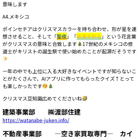
意味します
A4.メキシコ
ポインセチアはクリスマスカラーを持ち合わせ、形が星を連
想させること、そして「
聖夜
」「
幸運を祈る
」という花言葉
がクリスマスの意味と合致します
17世紀のメキシコの修
道士がキリストの誕生祭で使い始めたことが起源だそうです
一年の中でも上位に入る大好きなイベントですが知らないこ
とがたくさんで、AIアプリに作ってもらったクイズ↑とって
も楽しかったです
クリスマス豆知識広めてくださいね
建築事業部 ㈱渡部住建
https://watanabe-juken.info/
不動産事業部 ―空き家買取専門― カイ