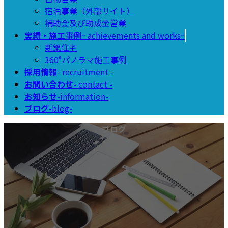
宿泊事業（外部サイト）
補助金及び助成金営業
実績・施工事例
ｰ achievements and worksｰ
新築住宅
360°パノラマ施工事例
採用情報
- recruitment -
お問い合わせ
- contact -
お知らせ
-information-
ブログ
-blog-
ブログ