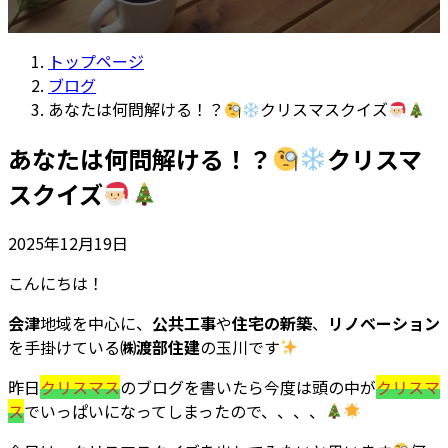
トップページ
ブログ
あなたは何問解ける！？
クリスマスクイズ
あなたは何問解ける！？
クリスマ
スクイズ
2025年12月19日
こんにちは！
会津
地域を中心に、
公共工事
や
住宅の新築
、
リノベーション
を手掛けている
㈱渡部住建
の玉川です
昨日
クリスマス
のブログを書いたら今度は頭の中が
クリスマ
ス
でいっぱいになってしまったので、、、、