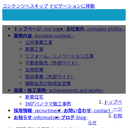
コンテンツへスキップ
ナビゲーションに移動
トップページ
- top page -
会社案内
- company profile -
業務内容
- business content -
お知らせ
公共事業工事
新築工事
リフォーム、リノベーション工事
不動産販売（外部サイト）
古物営業
宿泊事業（外部サイト）
補助金及び助成金営業
実績・施工事例
ｰ achievements and worksｰ
新築住宅
トップペ
360°パノラマ施工事例
ージ
採用情報
- recruitment -
お問い合わせ
- contact -
お知
お知らせ
-information-
ブログ
-blog-
らせ