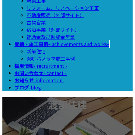
新築工事
リフォーム、リノベーション工事
不動産販売（外部サイト）
古物営業
宿泊事業（外部サイト）
補助金及び助成金営業
実績・施工事例
ｰ achievements and worksｰ
新築住宅
360°パノラマ施工事例
採用情報
- recruitment -
お問い合わせ
- contact -
お知らせ
-information-
ブログ
-blog-
渡部住建