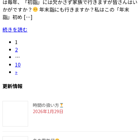
は毎年、「初詣」には欠かさず家族で行きますが皆さんはい
かがですか？
年末詣にも行きますか？私はこの「年末
詣」初め […]
続きを読む
投
固
1
定
固
2
稿
ペ
定
…
ナ
ー
ペ
固
10
ジ
ー
定
»
ビ
ジ
ペ
ゲ
更新情報
ー
ジ
ー
時間の扱い方
シ
2026年1月29日
ョ
ン