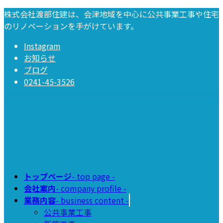
コ
ナ
株式会社渡部住建は、会津地域を中心に公共事業工事や住宅
ン
ビ
のリノベーションを手がけています。
テ
ゲ
Instagram
ン
ー
お知らせ
ツ
シ
ブログ
へ
ョ
0241-45-3526
ス
ン
キ
に
ッ
移
プ
動
トップページ
- top page -
会社案内
- company profile -
業務内容
- business content -
公共事業工事