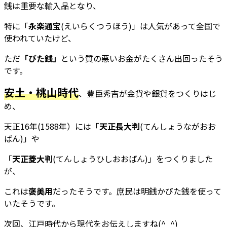
銭は重要な輸入品となり、
特に「
永楽通宝
(えいらくつうほう)」は人気があって全国で
使われていたけど、
ただ
「びた銭」
という質の悪いお金がたくさん出回ったそう
です。
安土・桃山時代
、豊臣秀吉が金貨や銀貨をつくりはじ
め、
天正16年(1588年）には「
天正長大判
(てんしょうながおお
ばん)」や
「
天正菱大判
(てんしょうひしおおばん)」をつくりました
が、
これは
褒美用
だったそうです。庶民は明銭かびた銭を使って
いたそうです。
次回、江戸時代から現代をお伝えしますね(^_^)