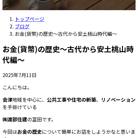
トップページ
ブログ
お金(貨幣)の歴史～古代から安土桃山時代編～
お金(貨幣)の歴史～古代から安土桃山時
代編～
2025年7月11日
こんにちは。
会津
地域を中心に、
公共工事や住宅の新築
、
リノベーション
を手掛けている
㈱渡部住建
の冨田です。
今回は
お金の歴史
について簡単にお話をしようかなと思いま