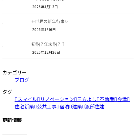
2026年1月13日
✨世界の新年行事✨
2026年1月6日
初詣？年末詣？？
2025年12月26日
カテゴリー
ブログ
タグ
スマイル
リノベーション
三方よし
不動産
会津
住宅新築
公共工事
宿泊
建築
渡部住建
更新情報