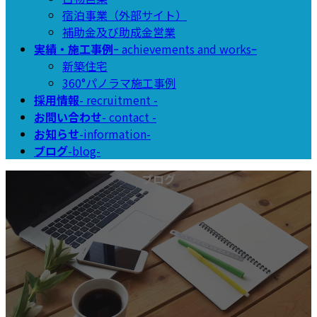
宿泊事業（外部サイト）
補助金及び助成金営業
実績・施工事例
ｰ achievements and worksｰ
新築住宅
360°パノラマ施工事例
採用情報
- recruitment -
お問い合わせ
- contact -
お知らせ
-information-
ブログ
-blog-
ブログ