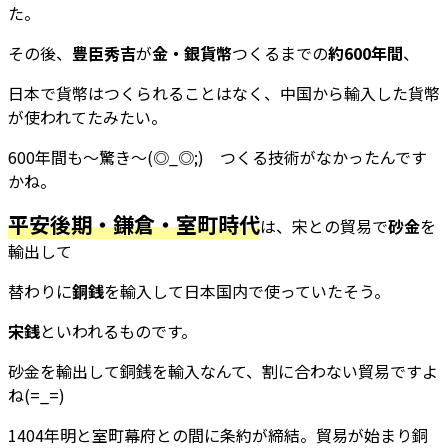
た。
その後、
豊臣秀吉
が
金・銀貨幣
つくるまでの
約600年間
、
日本で貨幣はつくられることはなく、中国から輸入した貨幣
が使われてたみたい。
600年間も～驚き～(◎_◎;) つくる技術がなかったんです
かね。
平安後期・鎌倉・室町時代
は、宋との貿易で
砂金
を
輸出して
替わりに
銅銭
を輸入して日本国内で使っていたそう。
宋銭
といわれるものです。
砂金を輸出して銅銭を輸入なんて、割に合わない貿易ですよ
ね(=_=)
1404年明と室町幕府との間に条約が締結。貿易が始まり銅