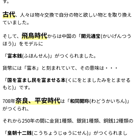
す。
古代
、人々は物々交換で自分の物と欲しい物とを取り換え
ていました。
飛鳥時代
そして、
からは中国の「
開元通宝
(かいげんつう
ほう)」をモデルに
「
富本銭
(ふほんせん)」がつくられました。
貨幣には「富本」と刻まれていて、その意味は・・・
「
国を富まし民を富ませる本
(くにをとましたみをとませる
もと)」です。
奈良、
平安時代
708年
は「
和同開珎
(わどうかいちん)」
がつくられ、
それから250年の間に金貨1種類、銀貨1種類、銅銭12種類の
「
皇朝十二銭
(こうちょうじゅうにせん)」がつくられまし